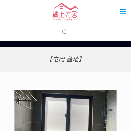
【屯門 藍地】