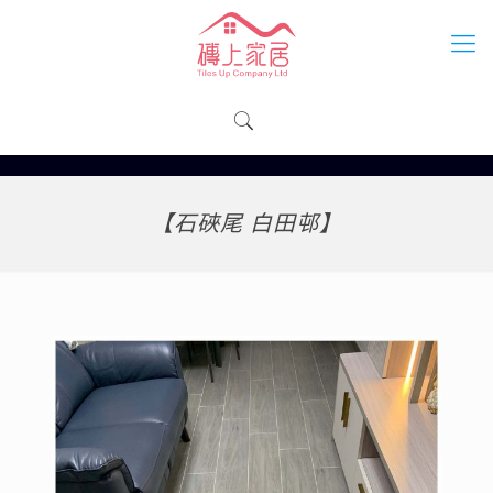
【石硤尾 白田邨】