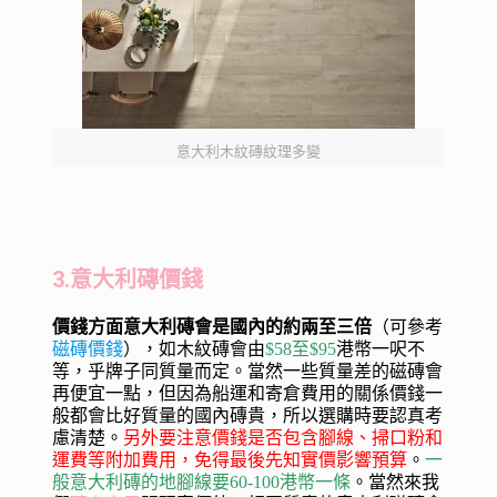
意大利木紋磚紋理多變
3.意大利磚價錢
價錢方面意大利磚會是國內的約兩至三倍
（可參考
磁磚價錢
），如木紋磚會由
$58至$95
港幣一呎不
等，乎牌子同質量而定。當然一些質量差的磁磚會
再便宜一點，但因為船運和寄倉費用的關係價錢一
般都會比好質量的國內磚貴，所以選購時要認真考
慮清楚。
另外要注意價錢是否包含腳線、掃口粉和
運費等附加費用，免得最後先知實價影響預算
。
一
般意大利磚的地腳線要60-100港幣一條
。當然來我