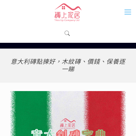
意大利磚點揀好，木紋磚、價錢、保養逐
一睇