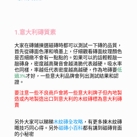
1.意大利磚質素
大家在磚鋪揀選磁磚時都可以測試一下磚的品質，
首先從磚面色澤和噴墨上，仔細觀看磚面紋理顏色
是否細緻不會有一點點的。如果可以的話輕輕敲一
敲磚身，密度越高聲音會越清脆代表越硬。吸水率
也同樣，率越低代表密度越高越硬，作為地磚要
低
過3%
才好，一些意大利品牌會列出測試結果和認
證。
要注意一些不良商戶會將一些意大利牌子但內地製
造或內地製造出口到意大利的木紋磚標為意大利磚
賣
另外大家可以睇睇
木紋磚全攻略
，有更多揀木紋磚
嘅技巧同心得。另外
磁磚小百科
都有講到磁磚背面
的小秘密