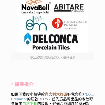
磚上家居代理各個意大利磁磚品牌
4.磚業推介
如果問我瘦小編邊款
意大利木紋磚
好我會推介
Dom
Ceramiche
的這款
IV125
，首先這品牌出品的木紋磚
會偏向
自然平和
的紋理，好適合無印風的家居設