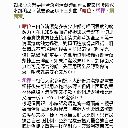
如果心急想要用清潔劑清潔磚面污垢或裝修後既泥
水跡的話，就要緊記以下三步曲「
暗位
、
稀釋
、
細
面積
」
暗位
－由於清潔劑多多少少都有唔同程度的腐
蝕力，在未知對磚面造成損毀既情況下，切記
不要貪快貪方便直接用清潔劑清潔全屋。萬一
清潔劑腐蝕力過強，對磚面造成傷害既話，將
會造成不可逆轉的後果。所以暗位（唔見光
位）試驗係好重要，先係暗位用稀釋好既清潔
劑抹上去磚面，如果清潔效果ＯＫ，對磚面又
無乜可見傷害的話，先至用落全屋磚到做清
潔，咁樣就最安心又放心。
稀釋
－相信大家都知道，大部份清潔劑都需要
稀釋後先可以用於拖地抹磚。但網上面既教程
林林總總，清潔劑又多款，個個講既稀釋比例
又唔一樣，1:99、1:49定係1:1?
係呢個問題上小編認為唔能夠一概而論。視乎
磚面污跡或泥水跡程度，每個人需要既清潔劑
濃度都未必一樣，所以無最好既比例，只有最
適合自己既比例。至於點樣去搵到最合適自己
既比例呢？重點一樣係耐心，要將對磚面傷害