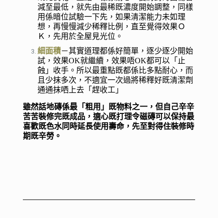
減至最低，就先由最稀既濃度開始調整，同樣
用係暗位試驗一下先，如果清潔能力未如理
想，再慢慢減少稀釋比例，直至覺得效果Ｏ
Ｋ，先用於全屋見光位。
細面積
－其實道理都係好簡單，逐少逐少開始
試，效果OK就繼續，效果唔OK都可以「止
蝕」收手。所以最重點既都係比多點耐心，而
且少抹多次，不適宜一次過將稀釋好既清潔劑
通通抹哂上去「趕收工」
雖然話地磚係最「粗用」既物料之一，但自己辛辛
苦苦裝修完既成品，適心既打理令磁磚可以保持最
喜歡既色水同時延長使用壽命，先至對得住裝修時
期既辛勞。