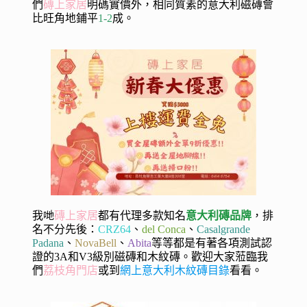
們
磚上家居
明碼實價外，相同質素的意大利磁磚會
比旺角地鋪平
1-2
成。
我哋
磚上家居
都有代理多款知名
意大利磚品牌
，排
名不分先後：
CRZ64
、
del Conca
、
Casalgrande
Padana
、
NovaBell
、
Abita
等等都是有著各項測試認
證的3A和V3級別磁磚和木紋磚。歡迎大家蒞臨我
們
荔枝角門店
或到
網上意大利木紋磚目錄
看看。