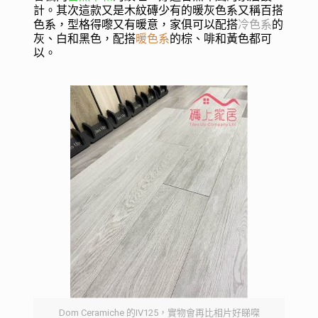
計。其次這款又是木紋磚少有的暖灰色系又稱百搭
色系，型格得嚟又有暖意，家俱可以配搭
冷色系
的
灰、白和黑色，配搭
暖色系
的棕、啡和黃色都可
以。
Dom Ceramiche 的IV125，實物會再比相片好睇㗎