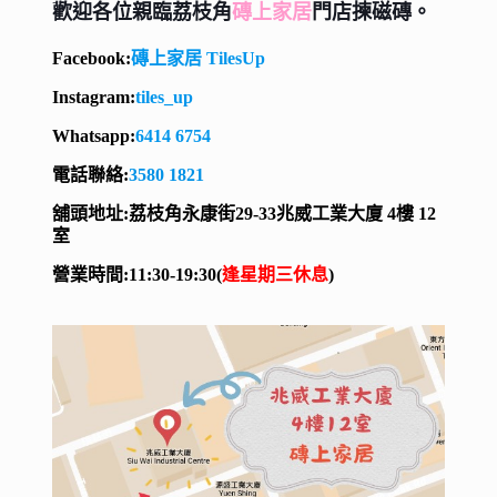
歡迎各位親臨荔枝角
磚上家居
門店揀磁磚。
Facebook:
磚上家居 TilesUp
Instagram:
tiles_up
Whatsapp:
6414 6754
電話聯絡:
3580 1821
舖頭地址:荔枝角永康街29-33兆威工業大廈 4樓 12
室
營業時間:11:30-19:30(
逢星期三休息
)