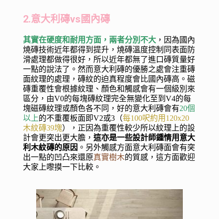
2.意大利磚vs國內磚
其實在硬度和耐用方面，兩者分別不大
，因為國內
燒磚技術近年都得到提升，燒磚溫度控制同表面防
滑處理都做得很好，所以近年都無了進口磚質量好
一點的說法了。然而意大利磚的優勝之處會注重磚
面紋理的處理，磚紋的迫真程度會比國內磚高。磁
磚重覆性會根據紋理、顏色和觸感會有一個級別來
區分，由V0的每塊磚紋理完全無變化至到V4的每
塊磁磚紋理或顏色各不同，好的意大利磚會有
20個
以上
的不重覆板面即V2或3（
每100呎約用
120x
20
木紋磚39塊
），正因為重覆性較少所以紋理上的設
計會更突出更大膽，
這亦是一些設計師鍾情用意大
利木紋磚的原因
。另外觸感方面意大利磚面會有突
出一點的凹凸來還原
真實樹木
的質感，這方面歡迎
大家上嚟摸一下比較。