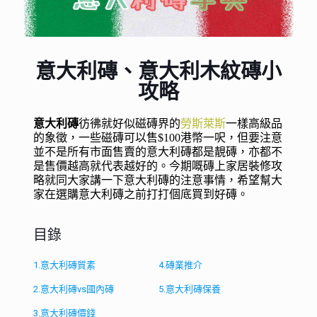
意大利磚、意大利木紋磚小
攻略
意大利磚
彷彿就好似磁磚界的
勞斯萊斯
一樣高級品
的象徵，一些磁磚可以售$100港幣一呎，但要注意
並不是所有市面售賣的意大利磚都是靚磚，亦都不
是售價越高就代表越好的。今期嘅磚上家居裝修攻
略就同大家講一下意大利磚的注意事情，希望幫大
家在選購意大利磚之前打打個底買到好磚。
目錄
1.意大利磚質素
4.磚業推介
2.意大利磚vs國內磚
5.意大利磚保養
3.意大利磚價錢