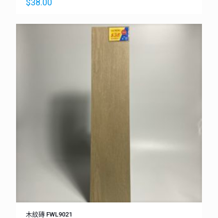
$
38.00
木紋磚 FWL9021