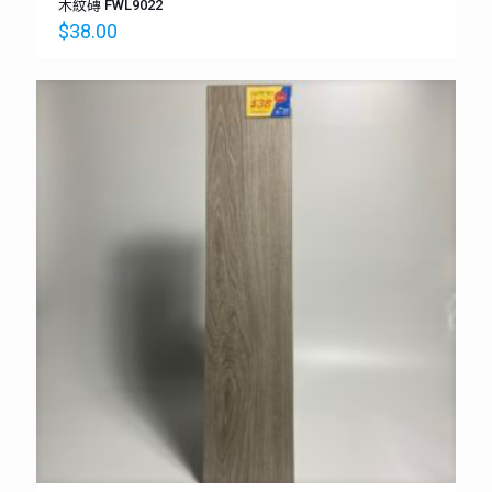
木紋磚 FWL9022
$
38.00