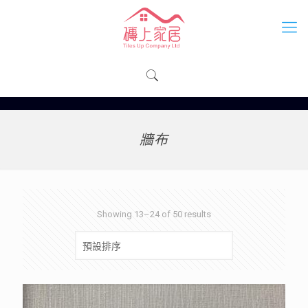
牆布
Showing 13–24 of 50 results