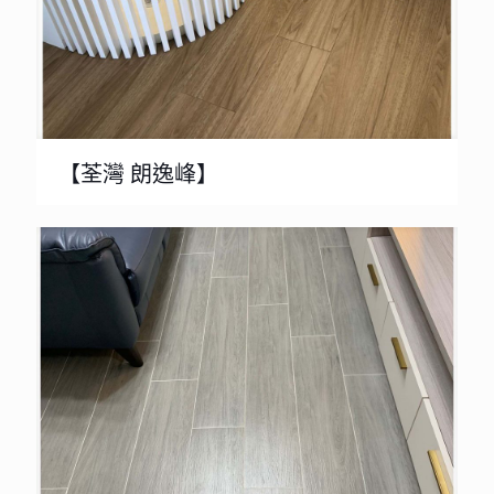
【荃灣 朗逸峰】