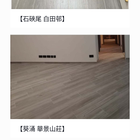
【石硤尾 白田邨】
【葵涌 華景山莊】