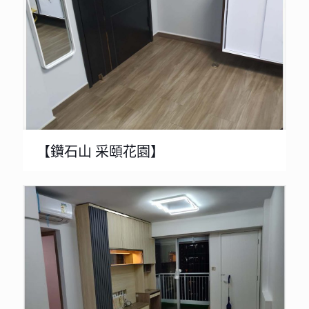
【鑽石山 采頤花園】