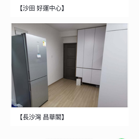
【沙田 好運中心】
【長沙灣 昌華閣】