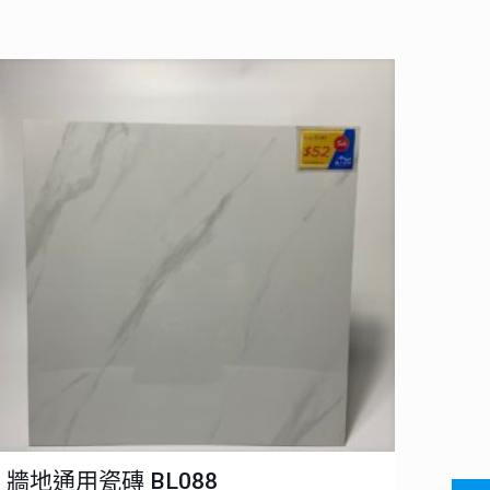
牆地通用瓷磚 BL088