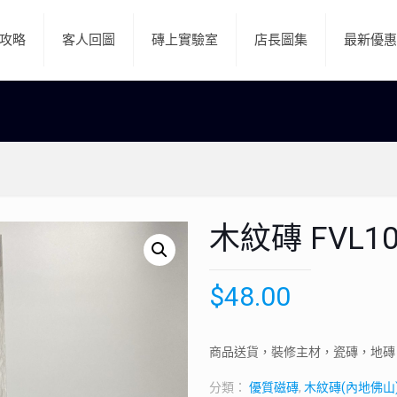
攻略
客人回圖
磚上實驗室
店長圖集
最新優惠
木紋磚 FVL10
$
48.00
商品送貨，裝修主材，瓷磚，地磚
分類：
優質磁磚
,
木紋磚(內地佛山