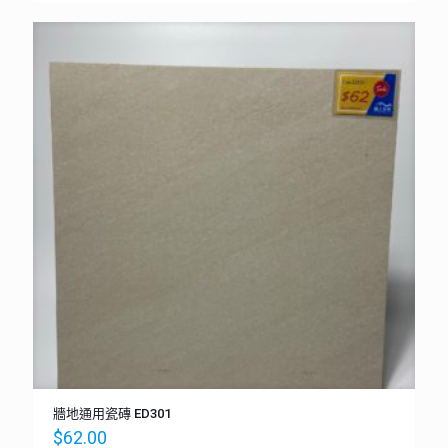
牆地通用瓷磚 ED301
$
62.00