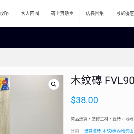
攻略
客人回圖
磚上實驗室
店長圖集
最新優惠
木紋磚 FVL90
$
38.00
商品送貨，裝修主材，瓷磚，地磚
分類：
優質磁磚
,
木紋磚(內地佛山