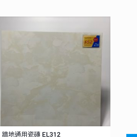
牆地通用瓷磚 EL312