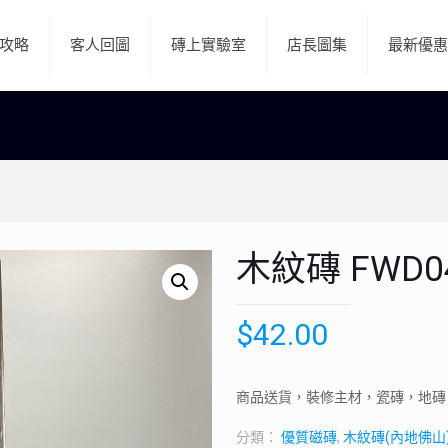
攻略
客人回圖
磚上實驗室
店長圖集
最新優惠
木紋磚 FWD0
$
42.00
商品送貨，裝修主材，瓷磚，地磚
分類：
優質磁磚
,
木紋磚(內地佛山