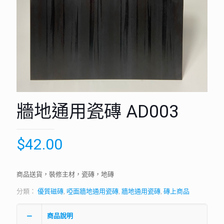
牆地通用瓷磚 AD003
$
42.00
商品送貨，裝修主材，瓷磚，地磚
分類：
優質磁磚
,
啞面牆地通用瓷磚
,
牆地通用瓷磚
,
磚上商品
商品說明