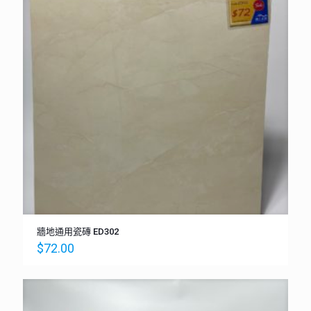
牆地通用瓷磚 ED302
$
72.00