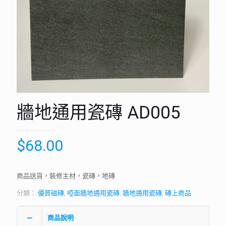
牆地通用瓷磚 AD005
$
68.00
商品送貨，裝修主材，瓷磚，地磚
分類：
優質磁磚
,
啞面牆地通用瓷磚
,
牆地通用瓷磚
,
磚上商品
商品說明