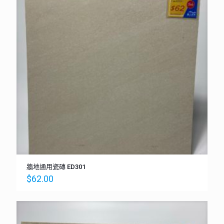
牆地通用瓷磚 ED301
$
62.00