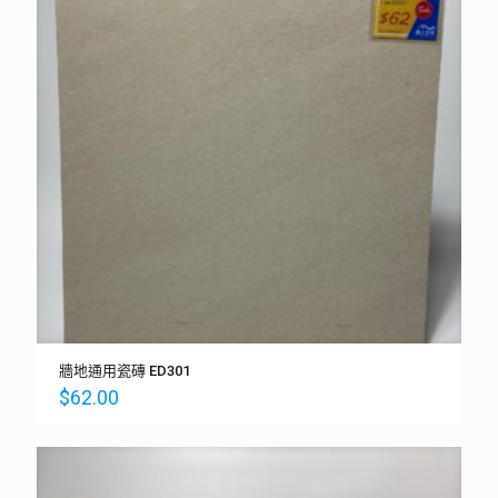
牆地通用瓷磚 ED301
$
62.00