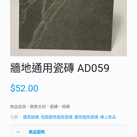
牆地通用瓷磚 AD059
$
52.00
商品送貨，裝修主材，瓷磚，地磚
分類：
優質磁磚
,
啞面牆地通用瓷磚
,
牆地通用瓷磚
,
磚上商品
商品說明