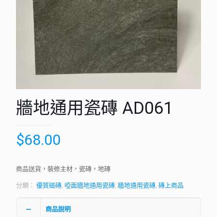
牆地通用瓷磚 AD061
$
68.00
商品送貨，裝修主材，瓷磚，地磚
分類：
優質磁磚
,
啞面牆地通用瓷磚
,
牆地通用瓷磚
,
磚上商品
商品說明