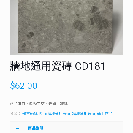
牆地通用瓷磚 CD181
$
62.00
商品送貨，裝修主材，瓷磚，地磚
分類：
優質磁磚
,
啞面牆地通用瓷磚
,
牆地通用瓷磚
,
磚上商品
商品說明