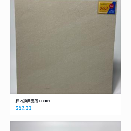
牆地通用瓷磚 ED301
$
62.00