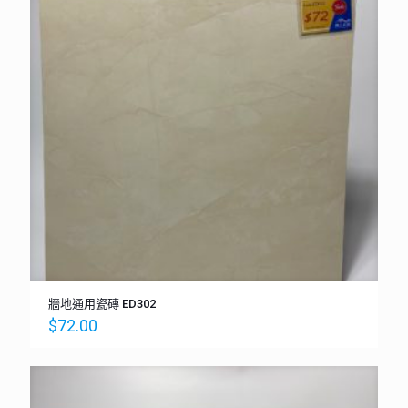
牆地通用瓷磚 ED302
$
72.00