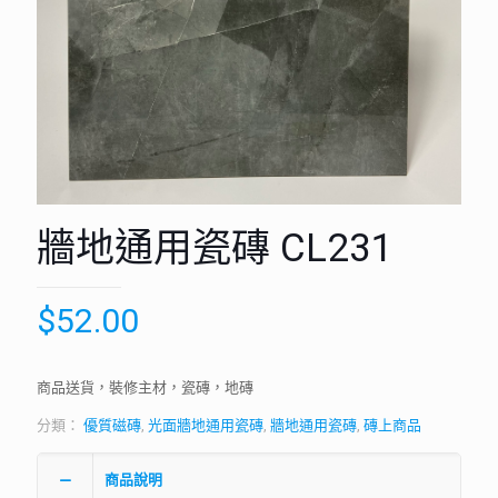
牆地通用瓷磚 CL231
$
52.00
商品送貨，裝修主材，瓷磚，地磚
分類：
優質磁磚
,
光面牆地通用瓷磚
,
牆地通用瓷磚
,
磚上商品
商品說明