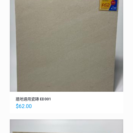
牆地通用瓷磚 ED301
$
62.00