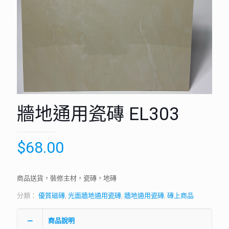
牆地通用瓷磚 EL303
$
68.00
商品送貨，裝修主材，瓷磚，地磚
分類：
優質磁磚
,
光面牆地通用瓷磚
,
牆地通用瓷磚
,
磚上商品
商品說明