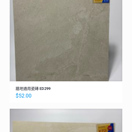
牆地通用瓷磚 ED299
$
52.00