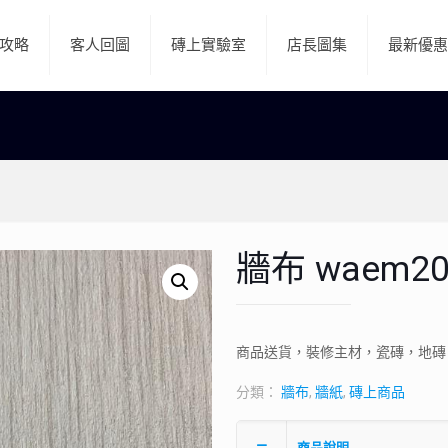
攻略
客人回圖
磚上實驗室
店長圖集
最新優惠
牆布 waem20
商品送貨，裝修主材，瓷磚，地磚
分類：
牆布
,
牆紙
,
磚上商品
商品說明