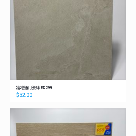
牆地通用瓷磚 ED299
$
52.00