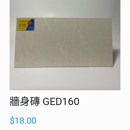
牆身磚 GED160
$
18.00